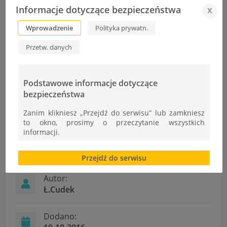
Coś ciekawego z języka angielskiego
Informacje dotyczące bezpieczeństwa
x
Szkoła na wesoło
Konkurs na logo gazetki
Wprowadzenie
Polityka prywatn.
Przetw. danych
Podziękowania
Wybory w SKT PTTK "Wehikuł"
Podstawowe informacje dotyczące
bezpieczeństwa
Zanim klikniesz „Przejdź do serwisu” lub zamkniesz
to okno, prosimy o przeczytanie wszystkich
informacji.
Informacje
Brak zgody bądź ograniczenie funkcjonalności plików
Przejdź do serwisu
cookies lub local storage, może utrudnić lub
uniemożliwić korzystanie z Serwisu.
Autor:
Informacje dotyczące polityki prywatności oraz
Ł.Cudek
przetwarzania danych osobowych dostępne są cały
czas w sekcji
Dodano:
"Nasza szkoła" > "Bezpieczeństwo"