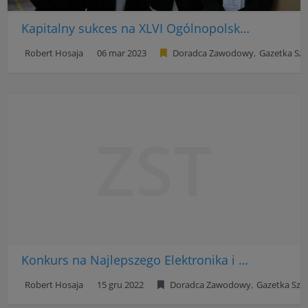
Kapitalny sukces na XLVI Ogólnopolskiej Olimpiadzie Wiedzy Elektrycznej i Elektronicznej w Jarosławiu
Robert Hosaja
06 mar 2023
Doradca Zawodowy
Gazetka Sz
ZST
Konkurs na Najlepszego Elektronika i Elektryka ZST oraz eliminacje do XLVI OOWEE na AGH
Robert Hosaja
15 gru 2022
Doradca Zawodowy
Gazetka Szk