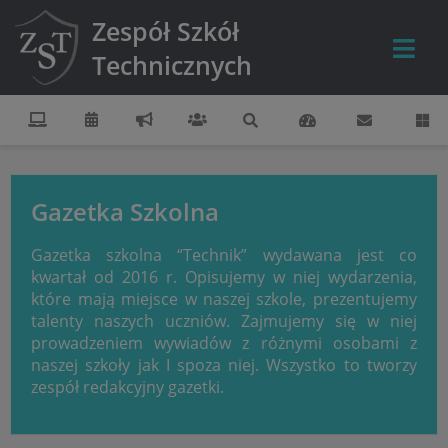
Zespół Szkół
Technicznych
Gazetka Szkolna
Gazetka szkolna “Technik” wydawana jest co
kwartał od 2016 r. Opisujemy w niej wydarzenia,
które mają miejsce w naszej szkole, prezentujemy
talenty naszych uczniów. Zajmujemy się w niej
prowadzeniem wywiadów z różnymi osobami z
naszej szkoły jak I spoza niej. Wszystko to tworzy
zespół redakcyjny gazetki.