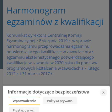
Harmonogram
egzaminów z kwalifikacji
Komunikat dyrektora Centralnej Komisji
Egzaminacyjnej z 8 sierpnia 2019 r. w sprawie
harmonogramu przeprowadzania egzaminu
potwierdzającego kwalifikacje w zawodzie oraz
egzaminu eksternistycznego potwierdzającego
kwalifikacje w zawodzie w 2020 roku dla podstaw
programowych kształcenia w zawodach z 7 lutego
2012 r. i 31 marca 2017 r.
Informacje dotyczące bezpieczeństwa
x
OSTATNIE MIEJSCA PO GIMNAZJUM
Wyprawka szkolna 2019/2020
Wprowadzenie
Polityka prywatn.
Przetw. danych