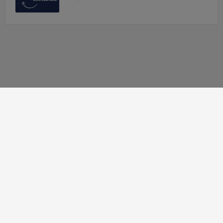
Autor strony:
Patryk Mazgaj
Administratorzy:
Łukasz Cudek
,
Maksymilian Mazur
,
Karol
Kaleta
,
Hubert Kosiaty
© 2010 - 2026 Zespół Szkół Technicznych w Tarnowie
Deklaracja dostępności