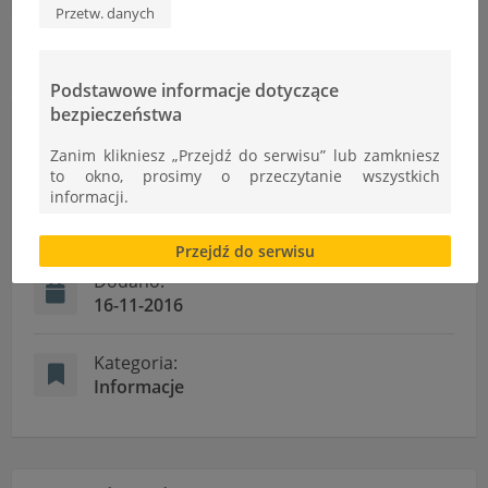
Przetw. danych
Podstawowe informacje dotyczące
bezpieczeństwa
Informacje
Zanim klikniesz „Przejdź do serwisu” lub zamkniesz
to okno, prosimy o przeczytanie wszystkich
informacji.
Autor:
Ł.Cudek
Brak zgody bądź ograniczenie funkcjonalności plików
Przejdź do serwisu
cookies lub local storage, może utrudnić lub
uniemożliwić korzystanie z Serwisu.
Dodano:
16-11-2016
Informacje dotyczące polityki prywatności oraz
przetwarzania danych osobowych dostępne są cały
czas w sekcji
Kategoria:
Informacje
"Nasza szkoła" > "Bezpieczeństwo"