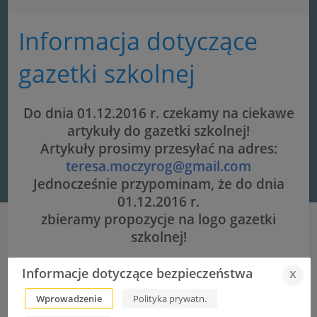
Informacja dotyczące
gazetki szkolnej
Do dnia 01.12.2016 r. czekamy na ciekawe
artykuły do gazetki szkolnej!
Artykuły prosimy przesyłać na adres:
teresa.moczyrog@gmail.com
Jednocześnie przypominam, że do dnia
01.12.2016 r.
zbieramy propozycje na logo gazetki
szkolnej!
Informacje dotyczące bezpieczeństwa
x
Klasa II E i II T w Fabryce Schindlera
Wprowadzenie
Polityka prywatn.
DEN 2016