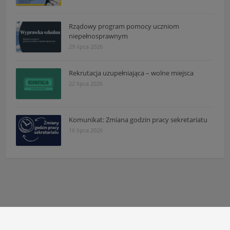
Rządowy program pomocy uczniom
niepełnosprawnym
29 lipca 2026
Rekrutacja uzupełniająca – wolne miejsca
22 lipca 2026
Komunikat: Zmiana godzin pracy sekretariatu
16 lipca 2026