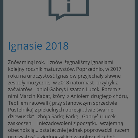
Ignasie 2018
Znów minął rok. I znów żegnaliśmy Ignasiami
kolejny rocznik maturzystów. Poprzednio, w 2017
roku na uroczystość Ignasiów przyjechały sławne
zespoły muzyczne, w 2018 natomiast przybyli z
zaświatów – anioł Gabryś i szatan Lucek. Razem z
nimi Marcin Kabat, który z Aniołem drugiego chóru,
Teofilem ratowali ( przy stanowczym sprzeciwie
Pustelnika) z piekielnych opresji „dwie śwarne
dziewuszki” i zbója Sarkę Farkę. Gabryś i Lucek
zaskoczeni i niezadowoleni z początku wzajemną
obecnością,..
ostatecznie jednak poprowadzili razem
uroczystość – zjednoczył ich wspólny cel : chęć