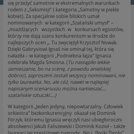
się przeżyć samotnie w ekstremalnych warunkach
rodem z „Seksmisji” ( kategoria „Samotny w piekle
kobiet). Za specjalnie sobie bliskich uznał
nominowanych w kategorii „Szatański umysł” –
„miażdżących wszystkich w konkursach egoistów,
którzy nie dają szans konkurentom w drodze do
najlepszych ocen „. Tu zwyciężył Krzysztof Nowak.
Dzięki Gabrysiowi Ignaś nie ominął tej, która się
nałaziła – w kategorii „Podniebna łajza” Ignasia
odebrała Magda Smosna. (
Tu nastąpiło lekkie
zamieszanie, bo na scenę, z powodu anielskiej
dobroci, zaproszeni zostali wszyscy nominowani, nie
tylko laureatka. No, ale cóż, nawet w najlepiej
napisanym scenariuszu można namieszać…
szatańskie sztuczki….)
W kategorii „Jeden jedyny, niepowtarzalny. Człowiek
orkiestra” bezkonkurencyjny okazał się Dominik
Fitrzyk, któremu Ignasia wręczyli nasi ubiegłoroczni
absolwenci Jakub Faliszewski i Dominik Kozioł – także
laureaci tej prestiżowej nagrody. No i „Boski Żigolo”