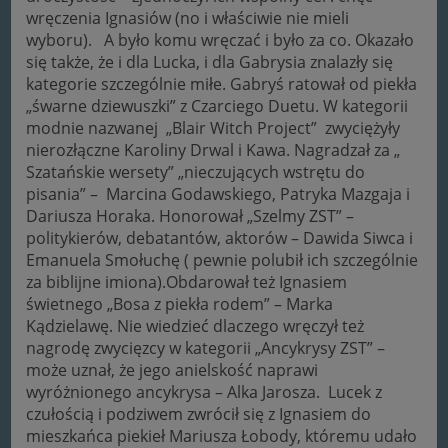
wręczenia Ignasiów (no i właściwie nie mieli
wyboru). A było komu wręczać i było za co. Okazało
się także, że i dla Lucka, i dla Gabrysia znalazły się
kategorie szczególnie miłe. Gabryś ratował od piekła
„śwarne dziewuszki” z Czarciego Duetu. W kategorii
modnie nazwanej „Blair Witch Project” zwyciężyły
nierozłączne Karoliny Drwal i Kawa. Nagradzał za „
Szatańskie wersety” „nieczujących wstrętu do
pisania” – Marcina Godawskiego, Patryka Mazgaja i
Dariusza Horaka. Honorował „Szelmy ZST” –
politykierów, debatantów, aktorów – Dawida Siwca i
Emanuela Smołuchę ( pewnie polubił ich szczególnie
za biblijne imiona).Obdarował też Ignasiem
świetnego „Bosa z piekła rodem” – Marka
Kądzielawę. Nie wiedzieć dlaczego wręczył też
nagrodę zwycięzcy w kategorii „Ancykrysy ZST” –
może uznał, że jego anielskość naprawi
wyróżnionego ancykrysa – Alka Jarosza. Lucek z
czułością i podziwem zwrócił się z Ignasiem do
mieszkańca piekieł Mariusza Łobody, któremu udało