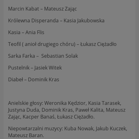
przetwarzania danych osobowych dostępne są cały
czas w sekcji
Marcin Kabat – Mateusz Zając
"Nasza szkoła" > "Bezpieczeństwo"
Królewna Disperanda – Kasia Jakubowska
Kasia – Ania Flis
Teofil ( anioł drugiego chóru) – Łukasz Ciężadło
Sarka Farka – Sebastian Solak
Pustelnik – Jasiek Witek
Diabeł – Dominik Kras
Anielskie głosy: Weronika Kędzior, Kasia Tarasek,
Justyna Duda, Dominik Kras, Paweł Kalita, Mateusz
Zając, Kacper Banaś, Łukasz Ciężadło.
Niepowtarzalni muzycy: Kuba Nowak, Jakub Kuczek,
Mateusz Baran.