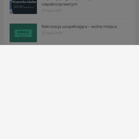
niepełnosprawnym
29 lipca 2026
Rekrutacja uzupełniająca – wolne miejsca
22 lipca 2026
Komunikat: Zmiana godzin pracy sekretariatu
16 lipca 2026