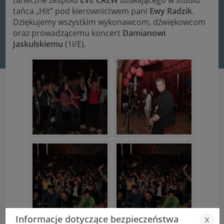
taneczne zespołu
EVE CREW
działającego w studiu
tańca „Hit” pod kierownictwem pani
Ewy Radzik
.
Dziękujemy wszystkim wykonawcom, dźwiękowcom
oraz prowadzącemu koncert
Damianowi
Jaskulskiemu
(1I/E).
Informacje dotyczące bezpieczeństwa
x