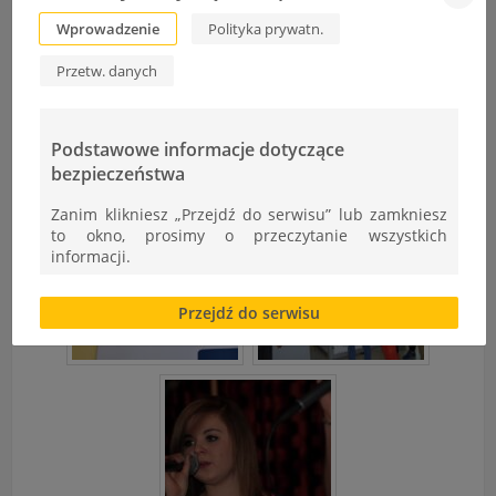
Wprowadzenie
Polityka prywatn.
Przetw. danych
Podstawowe informacje dotyczące
bezpieczeństwa
Zanim klikniesz „Przejdź do serwisu” lub zamkniesz
to okno, prosimy o przeczytanie wszystkich
informacji.
Brak zgody bądź ograniczenie funkcjonalności plików
Przejdź do serwisu
cookies lub local storage, może utrudnić lub
uniemożliwić korzystanie z Serwisu.
Informacje dotyczące polityki prywatności oraz
przetwarzania danych osobowych dostępne są cały
czas w sekcji
"Nasza szkoła" > "Bezpieczeństwo"