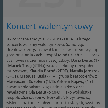
Koncert walentynkowy
Jak coroczna tradycja w ZST nakazuje 14 lutego
koncertowaliśmy walentynkowo. Samorząd
Uczniowski zorganizował koncert, w którym wystąpili
gościnnie
Ania Zych
i zespół
Mind Crush
z IIILO oraz
uczniowie i uczennice naszej szkoły:
Daria Derus
(1F)
i
Maciek Turaj
(4TINa) wraz ze szkolnym zespołem
muzycznym,
Klaudia Boroń
(2FOT),
Natalia
Jaroszek
(3FOT),
Mateusz Kusiak
(1A), grupa beatboxerów z
Mateuszem Sokołem
(1I/E),
Arkiem Kujawą
(1I) i
dwoma chłopakami z sąsiedniej szkoły oraz
rewelacyjna
Ola
Legutko
(3FOT) jako wokalistka
zespołu
„Szwadron wilków alfa”.
Przysłowiową
wisienką na torcie całego koncertu stały się występy