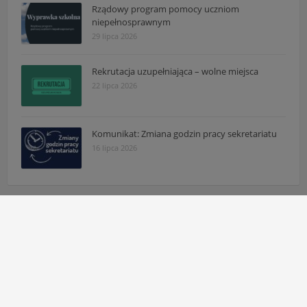
Rządowy program pomocy uczniom
niepełnosprawnym
29 lipca 2026
Rekrutacja uzupełniająca – wolne miejsca
22 lipca 2026
Komunikat: Zmiana godzin pracy sekretariatu
16 lipca 2026