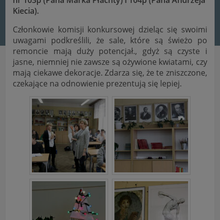
nr 103p (Pana Marka Płachty) i 104p (Pana Andrzeja
Kiecia).
Członkowie komisji konkursowej dzieląc się swoimi
uwagami podkreślili, że sale, które są świeżo po
remoncie mają duży potencjał., gdyż są czyste i
jasne, niemniej nie zawsze są ożywione kwiatami, czy
mają ciekawe dekoracje. Zdarza się, że te zniszczone,
czekające na odnowienie prezentują się lepiej.