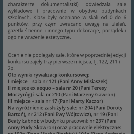
charakterze dokumentalistki) odwiedzała sale
wykładowe i pracownie w obydwu budynkach
szkolnych. Klasy były oceniane w skali od 0 do 6
punktów, przy czym zwracano uwagę na zieleń,
gazetki ścienne i innego typu dekoracje, porządek i
ogólne wrażenie estetyczne.
Ocenie nie podlegały sale, które w poprzedniej edycji
konkursu zajęły trzy pierwsze miejsca, tj. 122, 211 i
2p.
Oto wyniki rywalizacji konkursowej
:
I miejsce – sala nr 121 (Pani Anny Misiaszek)
II miejsce ex aequo – sala nr 20 (Pani Teresy
Moczyróg) i sala nr 210 (Pani Marzeny Gawron)
III miejsce – sala nr 17 (Pani Marty Kaczor)
Na wyróżnienie zasłużyły sale: nr 204 (Pani Doroty
Bartoń), nr 212 (Pani Ewy Wójtowicz), nr 19 (Pani
Beaty Łabno);
w budynku pracowni:
nr 237 (Pani
Anny Pudy-Skowron) oraz pracownie elektryczne: