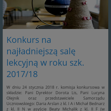
Konkurs na
najładniejszą salę
lekcyjną w roku szk.
2017/18
W dniu 24 stycznia 2018 r. komisja konkursowa w
składzie: Pani Dyrektor Dorota Lis, Pani Lucyna
Olejnik oraz przedstawiciele Samorządu
Uczniowskiego: Daria Arslan z kl. I A i Michał Bednarz
z kl. II N w asyście Beaty Michalik z kl. II F (w