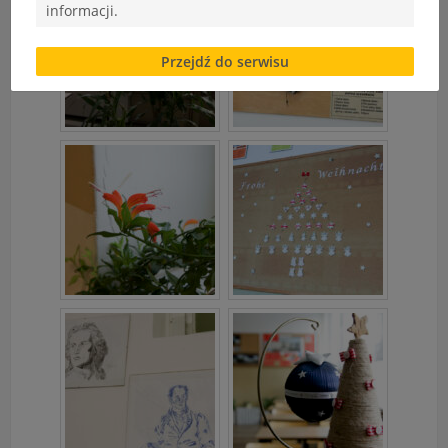
informacji.
Brak zgody bądź ograniczenie funkcjonalności plików
Przejdź do serwisu
cookies lub local storage, może utrudnić lub
uniemożliwić korzystanie z Serwisu.
Informacje dotyczące polityki prywatności oraz
przetwarzania danych osobowych dostępne są cały
czas w sekcji
"Nasza szkoła" > "Bezpieczeństwo"