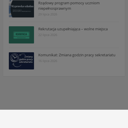
Rządowy program pomocy uczniom
niepełnosprawnym
29 lipca 2026
Rekrutacja uzupełniająca – wolne miejsca
22 lipca 2026
Komunikat: Zmiana godzin pracy sekretariatu
16 lipca 2026