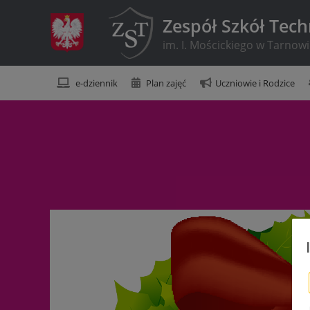
Zespół Szkół Tec
im. I. Mościckiego w Tarnow
e-dziennik
Plan zajęć
Uczniowie i Rodzice