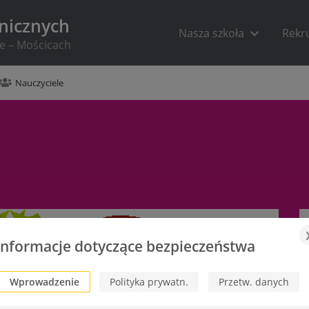
hnicznych
Nasza szkoła
Rekr
ie – Mościcach
Nauczyciele
Informacje dotyczące bezpieczeństwa
Wprowadzenie
Polityka prywatn.
Przetw. danych