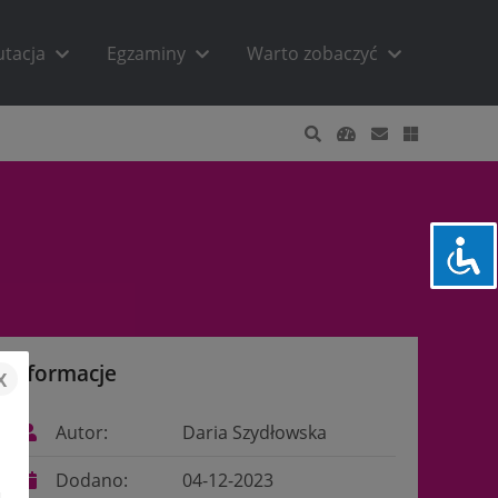
utacja
Egzaminy
Warto zobaczyć
Informacje
x
Autor:
Daria Szydłowska
Dodano:
04-12-2023