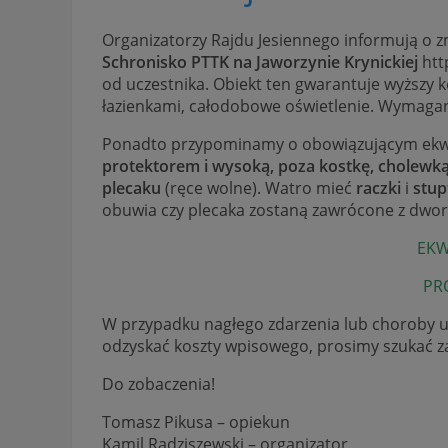
Organizatorzy Rajdu Jesiennego informują o z
Schronisko PTTK na Jaworzynie Krynickiej
htt
od uczestnika. Obiekt ten gwarantuje wyższy k
łazienkami, całodobowe oświetlenie. Wymaga
Ponadto przypominamy o obowiązującym ekw
protektorem i wysoką, poza kostkę, cholewk
plecaku
(ręce wolne). Watro mieć
raczki
i
stup
obuwia czy plecaka zostaną zawrócone z dwor
EKW
PR
W przypadku nagłego zdarzenia lub choroby un
odzyskać koszty wpisowego, prosimy szukać z
Do zobaczenia!
Tomasz Pikusa – opiekun
Kamil Radziszewski – organizator