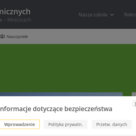
hnicznych
Nasza szkoła
Rekr
ie – Mościcach
Nauczyciele
Informacje dotyczące bezpieczeństwa
Wprowadzenie
Polityka prywatn.
Przetw. danych