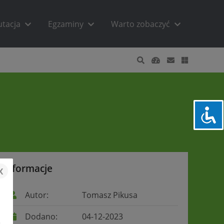
utacja
Egzaminy
Warto zobaczyć
Informacje
x
Autor:
Tomasz Pikusa
Dodano:
04-12-2023