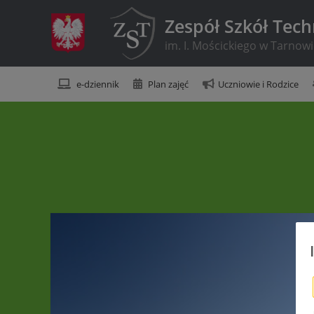
Zespół Szkół Tec
im. I. Mościckiego w Tarnow
e-dziennik
Plan zajęć
Uczniowie i Rodzice