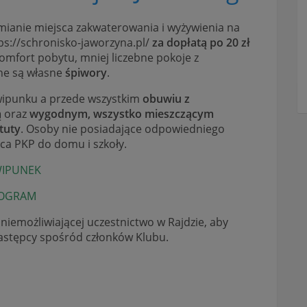
mianie miejsca zakwaterowania i wyżywienia na
ps://schronisko-jaworzyna.pl/
za dopłatą po 20 zł
omfort pobytu, mniej liczebne pokoje z
ne są własne
śpiwory
.
ipunku a przede wszystkim
obuwiu z
ą
oraz
wygodnym, wszystko mieszczącym
tuty
. Osoby nie posiadające odpowiedniego
ca PKP do domu i szkoły.
IPUNEK
OGRAM
iemożliwiającej uczestnictwo w Rajdzie, aby
astępcy spośród członków Klubu.