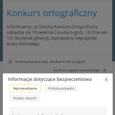
Konkurs ortograficzny
Informujemy, że Szkolny Konkurs Ortograficzny
odbędzie się 19 kwietnia ( środa) o godz. 13.10 w sali
121 (budynek główny). Zapraszamy zwycięzców
etapu klasowego.
Wolontariusze w akcji ,,Wielkanoc dla ubogich”
Konkurs z języka niemieckiego
Informacje dotyczące bezpieczeństwa
x
Wprowadzenie
Polityka prywatn.
Przetw. danych
Informacje