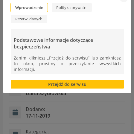
Wprowadzenie
Polityka prywatn.
Przetw. danych
Konkurs literacko – artystyczny
Egzaminy z kwalifikacji
Podstawowe informacje dotyczące
bezpieczeństwa
Zanim klikniesz „Przejdź do serwisu” lub zamkniesz
to okno, prosimy o przeczytanie wszystkich
Informacje
informacji.
Brak zgody bądź ograniczenie funkcjonalności plików
Przejdź do serwisu
cookies lub local storage, może utrudnić lub
Autor:
uniemożliwić korzystanie z Serwisu.
Daria Szydłowska
Informacje dotyczące polityki prywatności oraz
przetwarzania danych osobowych dostępne są cały
Dodano:
czas w sekcji
17-11-2019
"Nasza szkoła" > "Bezpieczeństwo"
Kategoria: