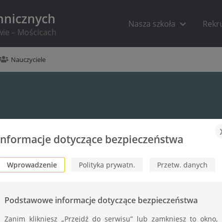
hnicznych
Nasza szkoła
Rekr
wie – Mościcach
Nauczyciele
Informacje dotyczące bezpieczeństwa
i
Wprowadzenie
Polityka prywatn.
Przetw. danych
został szczegółowy harmonogram
Podstawowe informacje dotyczące bezpieczeństwa
walifikacje w zawodzie w sesji styczeń-luty
Zanim klikniesz „Przejdź do serwisu” lub zamkniesz to okno,