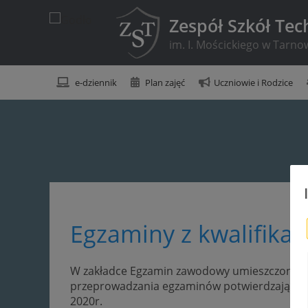
Zespół Szkół Tec
im. I. Mościckiego w Tarno
e-dziennik
Plan zajęć
Uczniowie i Rodzice
Egzaminy z kwalifikacj
W zakładce Egzamin zawodowy umieszczony 
przeprowadzania egzaminów potwierdzających k
2020r.