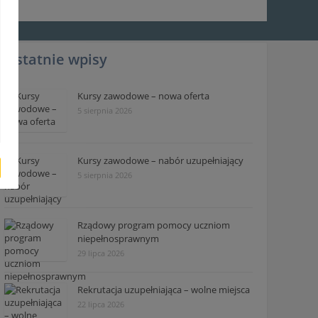
Ostatnie wpisy
Kursy zawodowe – nowa oferta
5 sierpnia 2026
Kursy zawodowe – nabór uzupełniający
5 sierpnia 2026
Rządowy program pomocy uczniom
niepełnosprawnym
29 lipca 2026
Rekrutacja uzupełniająca – wolne miejsca
22 lipca 2026