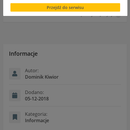
Brak zgody bądź ograniczenie funkcjonalności plików
Kampania „Biała Wstążka”
Przejdź do serwisu
cookies lub local storage, może utrudnić lub
uniemożliwić korzystanie z Serwisu.
Kiermasz Świąteczny dla Justyny
Informacje dotyczące polityki prywatności oraz
przetwarzania danych osobowych dostępne są cały
czas w sekcji
"Nasza szkoła" > "Bezpieczeństwo"
Informacje
Autor:
Dominik Kiwior
Dodano:
05-12-2018
Kategoria:
Informacje