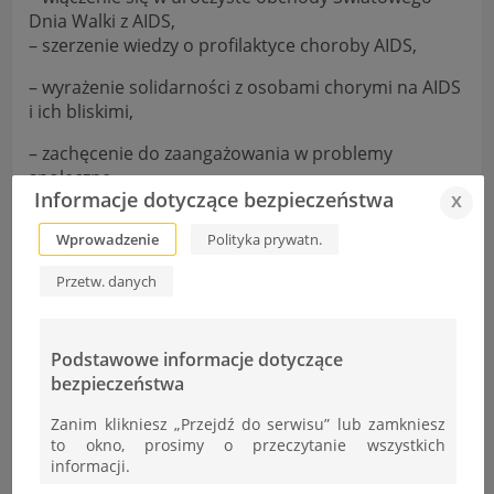
Dnia Walki z AIDS,
– szerzenie wiedzy o profilaktyce choroby AIDS,
– wyrażenie solidarności z osobami chorymi na AIDS
i ich bliskimi,
– zachęcenie do zaangażowania w problemy
społeczne.
Informacje dotyczące bezpieczeństwa
x
Wprowadzenie
Polityka prywatn.
Termin:
12 grudnia 2018, 6 godzina lekcyjna ( aula
Przetw. danych
szkolna )
.
Podstawowe informacje dotyczące
Dla zwycięzców ( 1, 2, 3 miejsce ) organizatorzy
bezpieczeństwa
przewidują nagrody i dyplomy.
Zanim klikniesz „Przejdź do serwisu” lub zamkniesz
to okno, prosimy o przeczytanie wszystkich
informacji.