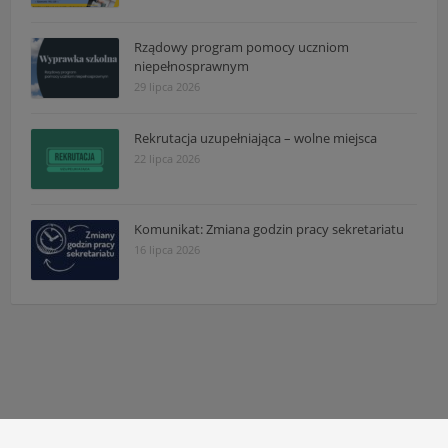
Rządowy program pomocy uczniom
niepełnosprawnym
29 lipca 2026
Rekrutacja uzupełniająca – wolne miejsca
22 lipca 2026
Komunikat: Zmiana godzin pracy sekretariatu
16 lipca 2026