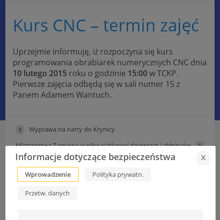
Kurs CNC – termin zajęć
Uprzejmie informuję, iż rozpoczyna się kurs
programowania obrabiarek numerycznych CNC dnia
10 lutego 2015
roku o godzinie
15:00
w TCKP.
Pierwsze zajęcia odbędą się w sali numer 15 z
Panem Adamem Wantuch.
Wyprawa na narty do Krynicy
Mistrzostwa Tarnowa w piłce siatkowej dziewcząt i chłopców
Informacje dotyczące bezpieczeństwa
x
Wprowadzenie
Polityka prywatn.
Przetw. danych
Informacje