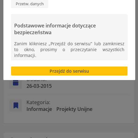
Przetw. danych
Podstawowe informacje dotyczące
bezpieczeństwa
Informacje
Zanim klikniesz „Przejdź do serwisu” lub zamkniesz
to okno, prosimy o przeczytanie wszystkich
informacji.
Autor:
Ł.Cudek
Brak zgody bądź ograniczenie funkcjonalności plików
Przejdź do serwisu
cookies lub local storage, może utrudnić lub
uniemożliwić korzystanie z Serwisu.
Dodano:
26-03-2015
Informacje dotyczące polityki prywatności oraz
przetwarzania danych osobowych dostępne są cały
czas w sekcji
Kategoria:
Informacje
Projekty Unijne
"Nasza szkoła" > "Bezpieczeństwo"