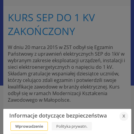
KURS SEP DO 1 KV
ZAKOŃCZONY
W dniu 20 marca 2015 w ZST odbył się Egzamin
Państwowy z uprawnień elektrycznych SEP do 1kV w
wybranym zakresie eksploatacji urządzeń, instalacji i
sieci elektroenergetycznych o napięciu do 1 kV.
Składam gratulacje wspaniałej dziesiątce uczniów,
którzy celująco zdali egzamin i potwierdzili swoje
kwalifikacje zawodowe w branży elektrycznej. Kurs
odbył się w ramach Modernizacji Kształcenia
Zawodowego w Małopolsce.
Informacje dotyczące bezpieczeństwa
x
ZST na Festiwalu Zawodów Kraków 2015
Wprowadzenie
Polityka prywatn.
XI Gimnazjum zwycięzcą w turnieju im. J Urbaniaka