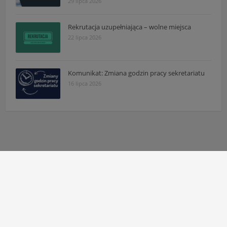
29 lipca 2026
Rekrutacja uzupełniająca – wolne miejsca
22 lipca 2026
Komunikat: Zmiana godzin pracy sekretariatu
16 lipca 2026