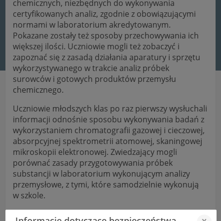
chemicznych, niezbędnych do wykonywania
certyfikowanych analiz, zgodnie z obowiązującymi
normami w laboratorium akredytowanym.
Pokazane zostały też sposoby przechowywania ich
większej ilości. Uczniowie mogli też zobaczyć i
zapoznać się z zasadą działania aparatury i sprzętu
wykorzystywanego w trakcie analiz próbek
surowców i gotowych produktów przemysłu
chemicznego.
Uczniowie młodszych klas po raz pierwszy wysłuchali
informacji odnośnie sposobu wykonywania badań z
wykorzystaniem chromatografii gazowej i cieczowej,
absorpcyjnej spektrometrii atomowej, skaningowej
mikroskopii elektronowej. Zwiedzający mogli
porównać zasady przygotowywania próbek
substancji w laboratorium wykonującym analizy
przemysłowe, z tymi, które samodzielnie wykonują
w szkole.
Dla uczniów z klasy o profilu technik technologii
Informacje dotyczące bezpieczeństwa
x