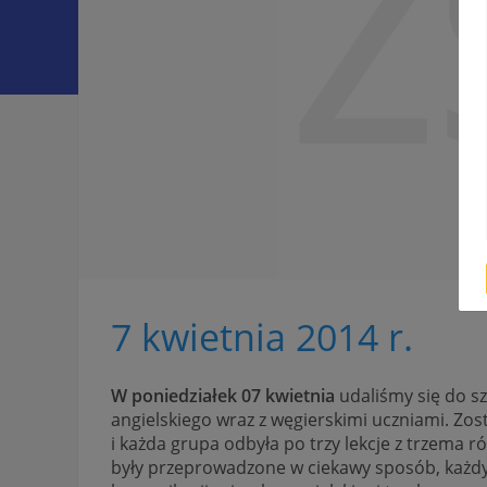
Z
7 kwietnia 2014 r.
W poniedziałek 07 kwietnia
udaliśmy się do szk
angielskiego wraz z węgierskimi uczniami. Zo
i każda grupa odbyła po trzy lekcje z trzema 
były przeprowadzone w ciekawy sposób, każdy