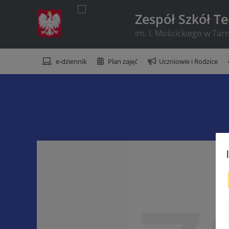
Zespół Szkół T
im. I. Mościckiego w Ta
e-dziennik
Plan zajęć
Uczniowie i Rodzice