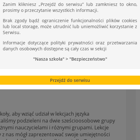
ST
Zanim klikniesz „Przejdź do serwisu” lub zamkniesz to okno,
prosimy o przeczytanie wszystkich informacji.
Brak zgody bądź ograniczenie funkcjonalności plików cookies
lub local storage, może utrudnić lub uniemożliwić korzystanie z
Serwisu.
Informacje dotyczące polityki prywatności oraz przetwarzania
danych osobowych dostępne są cały czas w sekcji
"Nasza szkoła" > "Bezpieczeństwo"
Przejdź do serwisu
oły, aby wziąć udział w lekcjach języka
staliśmy podzieleni na dwie sześcioosobowe grupy
różnymi nauczycielami i różnymi grupami. Lekcje
 z nas mógł zaprezentować swoje umiejętności