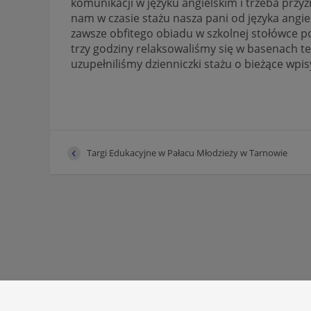
komunikacji w języku angielskim i trzeba przyz
nam w czasie stażu nasza pani od języka angie
zawsze obfitego obiadu w szkolnej stołówce p
trzy godziny relaksowaliśmy się w basenach t
uzupełniliśmy dzienniczki stażu o bieżące wpis
Targi Edukacyjne w Pałacu Młodzieży w Tarnowie