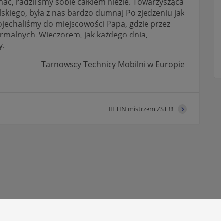
nać, radziliśmy sobie całkiem nieźle. Towarzysząca
lskiego, była z nas bardzo dumnaJ Po zjedzeniu jak
ojechaliśmy do miejscowości Papa, gdzie przez
ermalnych. Wieczorem, jak każdego dnia,
y.
Tarnowscy Technicy Mobilni w Europie
III TIN mistrzem ZST !!!