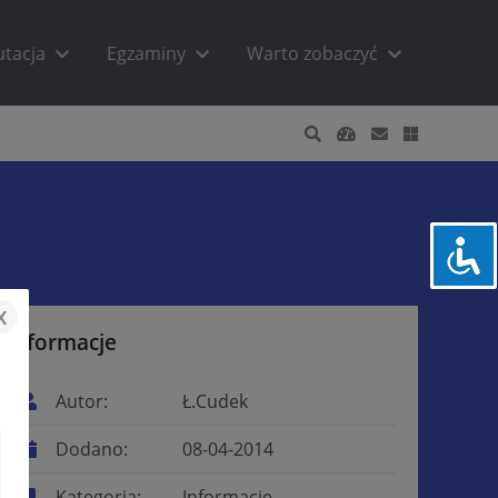
utacja
Egzaminy
Warto zobaczyć
x
Informacje
Autor:
Ł.Cudek
Dodano:
08-04-2014
Kategoria:
Informacje