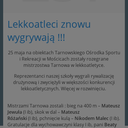
Lekkoatleci znowu
wygrywają !!!
25 maja na obiektach Tarnowskiego Ośrodka Sportu
i Rekreacji w Mościcach zostały rozegrane
mistrzostwa Tarnowa w lekkoatletyce.
Reprezentanci naszej szkoły wygrali rywalizację
drużynową i zwyciężyli w większości konkurencji
lekkoatletycznych. Więcej w rozwinięciu.
Mistrzami Tarnowa zostali : bieg na 400 m –
Mateusz
Jewuła
(I ib), skok w dal –
Mateusz
Różański
(I ib), pchnięcie kulą –
Nikodem Malec
(I ib).
Gratulacje dla wychowawczyni klasy I ib, pani
Beaty