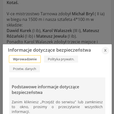
Kotaś.
V-ce mistrzostwo Tarnowa zdobył
Michał Bryl
( II ia)
w biegu na 1500 m i nasza sztafeta 4*100 m w
składzie:
Dawid Kurek
(I ib),
Karol Wałaszek
(III i),
Mateusz
Różański
(I ib) i
Mateusz Jewuła
(I ib).
Ponadto Karol Walaszek zdobył trzecie miejsce i
brązowy medal w skoku w dal.
Informacje dotyczące bezpieczeństwa
x
Nasz dorobek medalowy mógł być jeszcze większy
Wprowadzenie
Polityka prywatn.
gdyby nie kontuzje naszych czołowych
Przetw. danych
zawodników
Kamila Knapika
(II e) i
Kamila
Sławińskiego
(II e).
Gratulujemy naszym reprezentantom i życzymy
Podstawowe informacje dotyczące
dobrych wyników w kolejnych zawodach.
bezpieczeństwa
Opiekunem naszych lekkoatletów jest
p. Tomasz
Zanim klikniesz „Przejdź do serwisu” lub zamkniesz
Kijowski.
to okno, prosimy o przeczytanie wszystkich
informacji.