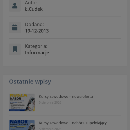
czas w sekcji
Autor:
Ł.Cudek
"Nasza szkoła" > "Bezpieczeństwo"
Dodano:
19-12-2013
Kategoria:
Informacje
Ostatnie wpisy
Kursy zawodowe – nowa oferta
5 sierpnia 2026
Kursy zawodowe – nabór uzupełniający
5 sierpnia 2026