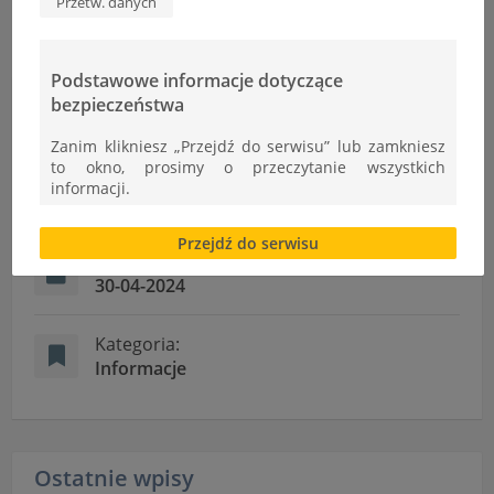
Przetw. danych
Podstawowe informacje dotyczące
bezpieczeństwa
Informacje
Zanim klikniesz „Przejdź do serwisu” lub zamkniesz
to okno, prosimy o przeczytanie wszystkich
Autor:
informacji.
W.Krawiec
Brak zgody bądź ograniczenie funkcjonalności plików
Przejdź do serwisu
cookies lub local storage, może utrudnić lub
Dodano:
uniemożliwić korzystanie z Serwisu.
30-04-2024
Informacje dotyczące polityki prywatności oraz
przetwarzania danych osobowych dostępne są cały
Kategoria:
czas w sekcji
Informacje
"Nasza szkoła" > "Bezpieczeństwo"
Ostatnie wpisy