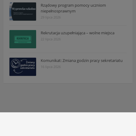
Rządowy program pomocy uczniom
niepełnosprawnym
29 lipca 2026
Rekrutacja uzupełniająca – wolne miejsca
22 lipca 2026
Komunikat: Zmiana godzin pracy sekretariatu
16 lipca 2026