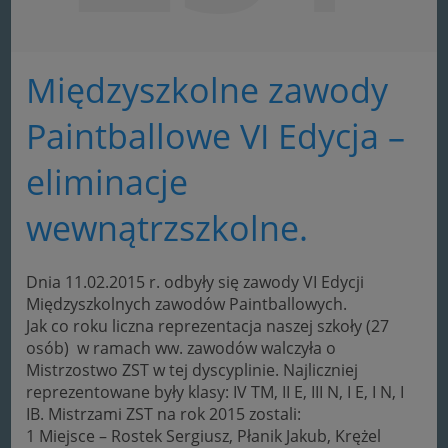
Międzyszkolne zawody
Paintballowe VI Edycja –
eliminacje
wewnątrzszkolne.
Dnia 11.02.2015 r. odbyły się zawody VI Edycji
Międzyszkolnych zawodów Paintballowych.
Jak co roku liczna reprezentacja naszej szkoły (27
osób) w ramach ww. zawodów walczyła o
Mistrzostwo ZST w tej dyscyplinie. Najliczniej
reprezentowane były klasy: IV TM, II E, III N, I E, I N, I
IB. Mistrzami ZST na rok 2015 zostali:
1 Miejsce – Rostek Sergiusz, Płanik Jakub, Krężel