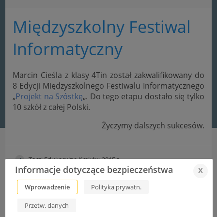
Międzyszkolny Festiwal
Informatyczny
Marcin Cieśla z klasy 4Tin został zakwalifikowany do
8 Edycji Międzyszkolnego Festiwalu Informatycznego
„
Projekt na Szóstkę
„. Do tego etapu dostało się tylko
10 szkół z całej Polski.
Życzymy dalszych sukcesów.
Targi Edukacyjne Kraków 2015 r.
Informacje dotyczące bezpieczeństwa
x
Budujemy budki dla nietoperzy
Wprowadzenie
Polityka prywatn.
Przetw. danych