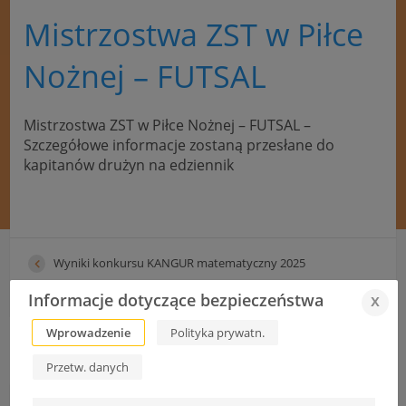
Mistrzostwa ZST w Piłce
Nożnej – FUTSAL
Mistrzostwa ZST w Piłce Nożnej – FUTSAL –
Szczegółowe informacje zostaną przesłane do
kapitanów drużyn na edziennik
Wyniki konkursu KANGUR matematyczny 2025
Tarnowskie Dni Elektryki 2025
Informacje dotyczące bezpieczeństwa
x
Wprowadzenie
Polityka prywatn.
Przetw. danych