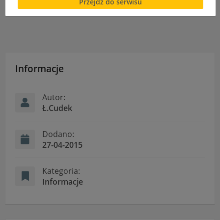
Przejdź do serwisu
cookies lub local storage, może utrudnić lub
Wolontariusze ZST jak zwykle niezawodni!
uniemożliwić korzystanie z Serwisu.
Informacje dotyczące polityki prywatności oraz
przetwarzania danych osobowych dostępne są cały
czas w sekcji
"Nasza szkoła" > "Bezpieczeństwo"
Informacje
Autor:
Ł.Cudek
Dodano:
27-04-2015
Kategoria:
Informacje