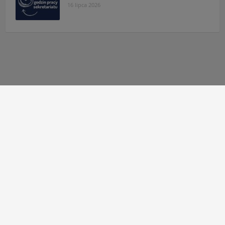
16 lipca 2026
Autor strony:
Patryk Mazgaj
Administratorzy:
Łukasz Cudek
,
Maksymilian Mazur
,
Karol