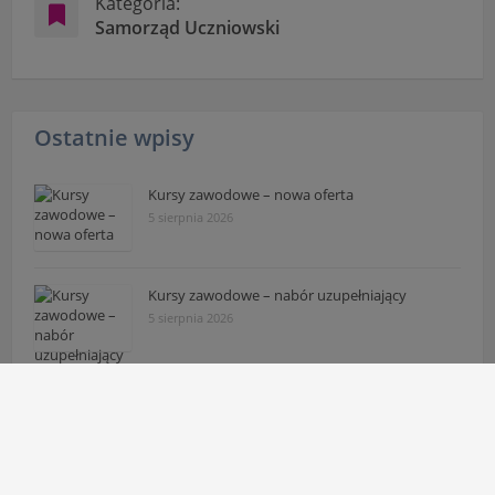
Kategoria:
Samorząd Uczniowski
Ostatnie wpisy
Kursy zawodowe – nowa oferta
5 sierpnia 2026
Kursy zawodowe – nabór uzupełniający
5 sierpnia 2026
Rządowy program pomocy uczniom
niepełnosprawnym
29 lipca 2026