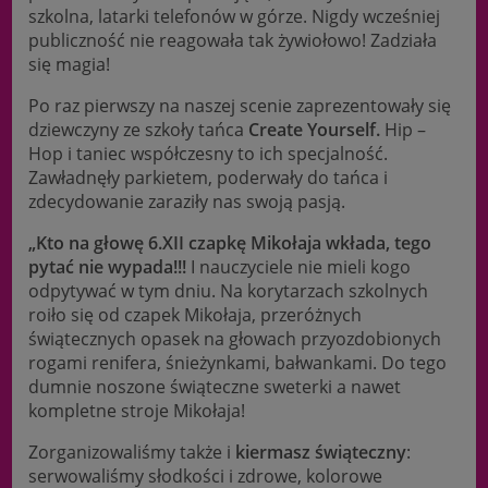
szkolna, latarki telefonów w górze. Nigdy wcześniej
publiczność nie reagowała tak żywiołowo! Zadziała
się magia!
Po raz pierwszy na naszej scenie zaprezentowały się
dziewczyny ze szkoły tańca
Create Yourself.
Hip –
Hop i taniec współczesny to ich specjalność.
Zawładnęły parkietem, poderwały do tańca i
zdecydowanie zaraziły nas swoją pasją.
„Kto na głowę 6.XII czapkę Mikołaja wkłada, tego
pytać nie wypada!!!
I nauczyciele nie mieli kogo
odpytywać w tym dniu. Na korytarzach szkolnych
roiło się od czapek Mikołaja, przeróżnych
świątecznych opasek na głowach przyozdobionych
rogami renifera, śnieżynkami, bałwankami. Do tego
dumnie noszone świąteczne sweterki a nawet
kompletne stroje Mikołaja!
Zorganizowaliśmy także i
kiermasz świąteczny
:
serwowaliśmy słodkości i zdrowe, kolorowe