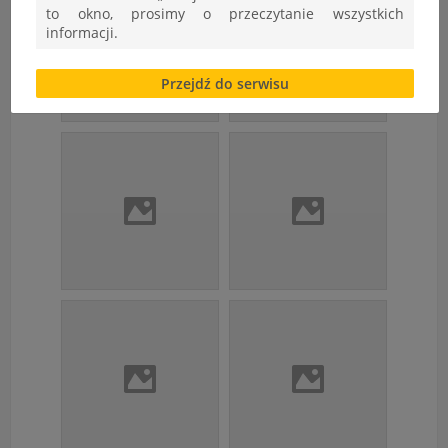
to okno, prosimy o przeczytanie wszystkich
informacji.
Brak zgody bądź ograniczenie funkcjonalności plików
Przejdź do serwisu
cookies lub local storage, może utrudnić lub
uniemożliwić korzystanie z Serwisu.
Informacje dotyczące polityki prywatności oraz
przetwarzania danych osobowych dostępne są cały
czas w sekcji
"Nasza szkoła" > "Bezpieczeństwo"