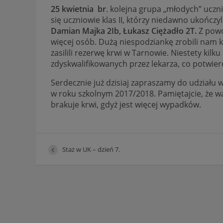
25 kwietnia br
. kolejna grupa „młodych” uczn
się uczniowie klas II, którzy niedawno ukończyli 
Damian Majka 2Ib, Łukasz Ciężadło 2T.
Z powo
więcej osób. Dużą niespodziankę zrobili nam
zasilili rezerwę krwi w Tarnowie. Niestety kilk
zdyskwalifikowanych przez lekarza, co potwier
Serdecznie już dzisiaj zapraszamy do udziału w
w roku szkolnym 2017/2018. Pamiętajcie, że 
brakuje krwi, gdyż jest więcej wypadków.
Staż w UK – dzień 7.