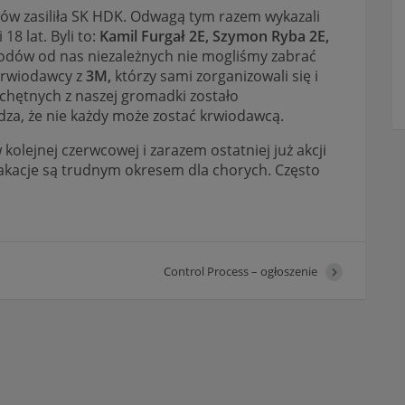
iów zasiliła SK HDK. Odwagą tym razem wykazali
18 lat. Byli to:
Kamil Furgał 2E, Szymon
Ryba 2E,
dów od nas niezależnych nie mogliśmy zabrać
 krwiodawcy z
3M,
którzy sami zorganizowali się i
u chętnych z naszej gromadki zostało
dza, że nie każdy może zostać krwiodawcą.
 kolejnej czerwcowej i zarazem ostatniej już akcji
wakacje są trudnym okresem dla chorych. Często
Control Process – ogłoszenie