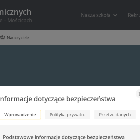
hnicznych
Nasza szkoła
Rekr
ie – Mościcach
Nauczyciele
Informacje dotyczące bezpieczeństwa
Wprowadzenie
Polityka prywatn.
Przetw. danych
Podstawowe informacje dotyczące bezpieczeństwa