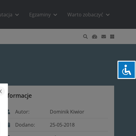
utacja
Egzaminy
Warto zobaczyć
x
Informacje
Autor:
Dominik Kiwior
Dodano:
25-05-2018