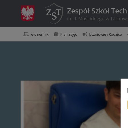
Zespół Szkół Tec
im. I. Mościckiego w Tarnow
e-dziennik
Plan zajęć
Uczniowie i Rodzice