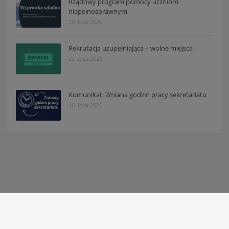
Rządowy program pomocy uczniom
niepełnosprawnym
29 lipca 2026
Rekrutacja uzupełniająca – wolne miejsca
22 lipca 2026
Komunikat: Zmiana godzin pracy sekretariatu
16 lipca 2026