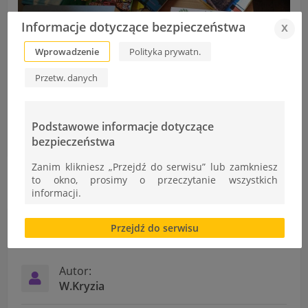
Informacje dotyczące bezpieczeństwa
x
Wprowadzenie
Polityka prywatn.
Przetw. danych
Komunikaty dyrektora CKE o przyborach pomocniczych
Podstawowe informacje dotyczące
Światowy Dzień Walki z AIDS
bezpieczeństwa
Zanim klikniesz „Przejdź do serwisu” lub zamkniesz
to okno, prosimy o przeczytanie wszystkich
informacji.
Brak zgody bądź ograniczenie funkcjonalności plików
Przejdź do serwisu
Informacje
cookies lub local storage, może utrudnić lub
uniemożliwić korzystanie z Serwisu.
Informacje dotyczące polityki prywatności oraz
Autor:
przetwarzania danych osobowych dostępne są cały
W.Kryzia
czas w sekcji