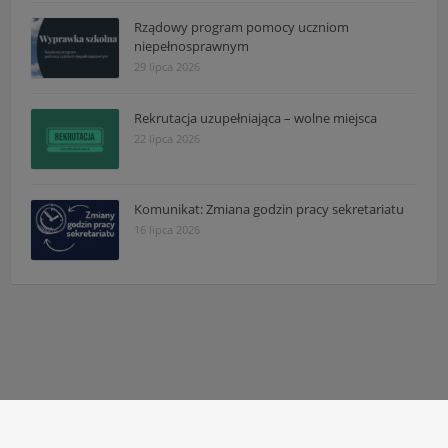
Rządowy program pomocy uczniom
niepełnosprawnym
29 lipca 2026
Rekrutacja uzupełniająca – wolne miejsca
22 lipca 2026
Komunikat: Zmiana godzin pracy sekretariatu
16 lipca 2026