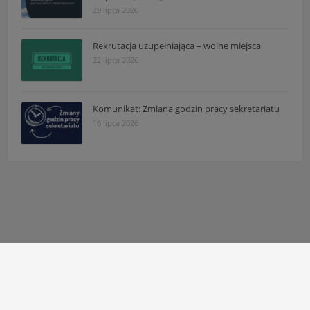
29 lipca 2026
Rekrutacja uzupełniająca – wolne miejsca
22 lipca 2026
Komunikat: Zmiana godzin pracy sekretariatu
16 lipca 2026