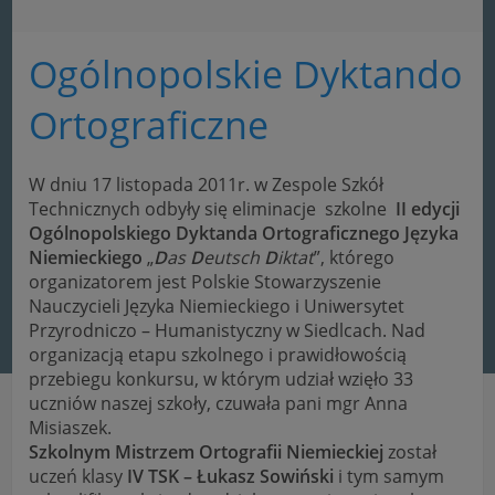
Ogólnopolskie Dyktando
Ortograficzne
W dniu 17 listopada 2011r. w Zespole Szkół
Technicznych odbyły się eliminacje szkolne
II edycji
Ogólnopolskiego Dyktanda Ortograficznego Języka
Niemieckiego
„
D
as
D
eutsch
D
iktat
”, którego
organizatorem jest Polskie Stowarzyszenie
Nauczycieli Języka Niemieckiego i Uniwersytet
Przyrodniczo – Humanistyczny w Siedlcach. Nad
organizacją etapu szkolnego i prawidłowością
przebiegu konkursu, w którym udział wzięło 33
uczniów naszej szkoły, czuwała pani mgr Anna
Misiaszek.
Szkolnym Mistrzem Ortografii Niemieckiej
został
uczeń klasy
IV TSK – Łukasz Sowiński
i tym samym