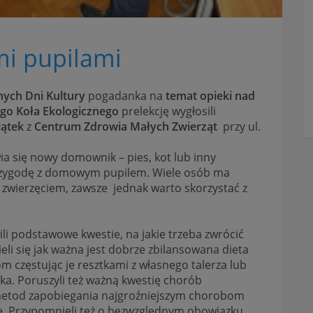
i pupilami
ych Dni Kultury
pogadanka na
temat opieki nad
go Koła Ekologicznego
prelekcję wygłosili
iątek
z
Centrum Zdrowia Małych Zwierząt
przy ul.
ia się nowy domownik – pies, kot lub inny
 przygodę z domowym pupilem. Wiele osób ma
wierzęciem, zawsze jednak warto skorzystać z
li podstawowe kwestie, na jakie trzeba zwrócić
li się jak ważna jest dobrze zbilansowana dieta
m częstując je resztkami z własnego talerza lub
ka. Poruszyli też ważną kwestię chorób
 metod zapobiegania najgroźniejszym chorobom
e. Przypomnieli też o bezwzględnym obowiązku