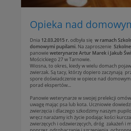
Opieka nad domowym
Dnia
12.03.2015 r.
odbyła się
w ramach Szkoln
domowymi pupilami
. Na zaproszenie
Szkolne
panowie
weterynarze Artur Marek i Jakub Św
Mościckiego 27 w Tarnowie.
Wiosna, to okres, kiedy w wielu domach pojaw
zwierzak. Są tacy, którzy dopiero zaczynają
spore doświadczenie w opiece nad domowym z
porad ekspertów…
Panowie weterynarze w swojej prelekcji omówi
uwagę mając psa lub kota. Uczniowie dowiedzie
zwierzęcia i dlaczego szkodzimy naszym pupilo
wręcz narażamy ich życie podając kości kurcza
zwierzęcych i odzwierzęcych, dróg zakażeń i
poprzez odrobaczanie i szczepienia ochronn