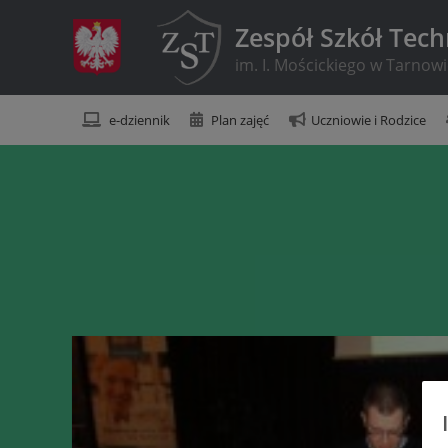
Zespół Szkół Tec
im. I. Mościckiego w Tarnow
e-dziennik
Plan zajęć
Uczniowie i Rodzice