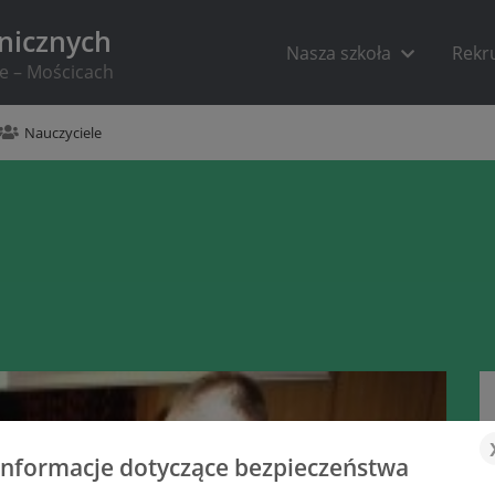
hnicznych
Nasza szkoła
Rekr
ie – Mościcach
Nauczyciele
Informacje dotyczące bezpieczeństwa