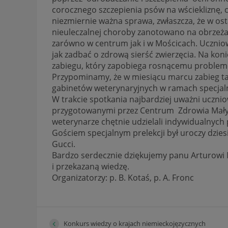
corocznego szczepienia psów na wściekliznę, c
niezmiernie ważna sprawa, zwłaszcza, że w ost
nieuleczalnej choroby zanotowano na obrzeża
zarówno w centrum jak i w Mościcach. Uczniowi
jak zadbać o zdrową sierść zwierzęcia. Na koni
zabiegu, który zapobiega rosnącemu problem
Przypominamy, że w miesiącu marcu zabieg ta
gabinetów weterynaryjnych w ramach specjalne
W trakcie spotkania najbardziej uważni uczni
przygotowanymi przez Centrum Zdrowia Małyc
weterynarze chętnie udzielali indywidualnych
Gościem specjalnym prelekcji był uroczy dzie
Gucci.
Bardzo serdecznie dziękujemy panu Arturowi 
i przekazaną wiedzę.
Organizatorzy: p. B. Kotaś, p. A. Fronc
Konkurs wiedzy o krajach niemieckojęzycznych