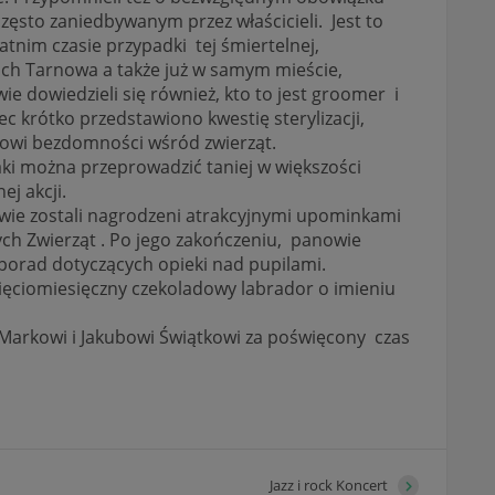
zęsto zaniedbywanym przez właścicieli. Jest to
atnim czasie przypadki tej śmiertelnej,
ch Tarnowa a także już w samym mieście,
e dowiedzieli się również, kto to jest groomer i
ec krótko przedstawiono kwestię sterylizacji,
owi bezdomności wśród zwierząt.
ki można przeprowadzić taniej w większości
j akcji.
owie zostali nagrodzeni atrakcyjnymi upominkami
h Zwierząt . Po jego zakończeniu, panowie
 porad dotyczących opieki nad pupilami.
sięciomiesięczny czekoladowy labrador o imieniu
Markowi i Jakubowi Świątkowi za poświęcony czas
Jazz i rock Koncert