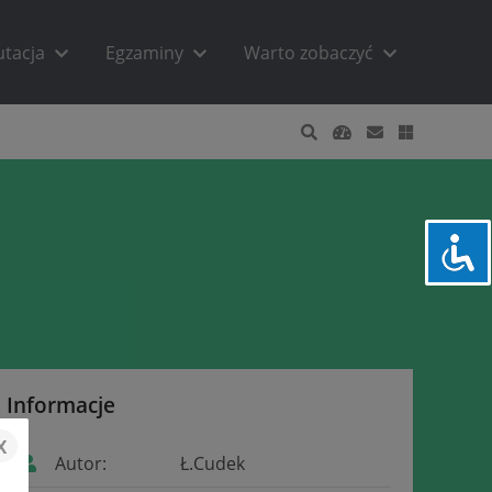
utacja
Egzaminy
Warto zobaczyć
Informacje
x
Autor:
Ł.Cudek