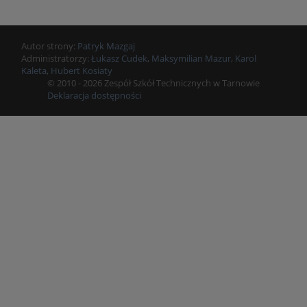
Autor strony:
Patryk Mazgaj
Administratorzy:
Łukasz Cudek
,
Maksymilian Mazur
,
Karol
Kaleta
,
Hubert Kosiaty
© 2010 - 2026 Zespół Szkół Technicznych w Tarnowie
Deklaracja dostępności