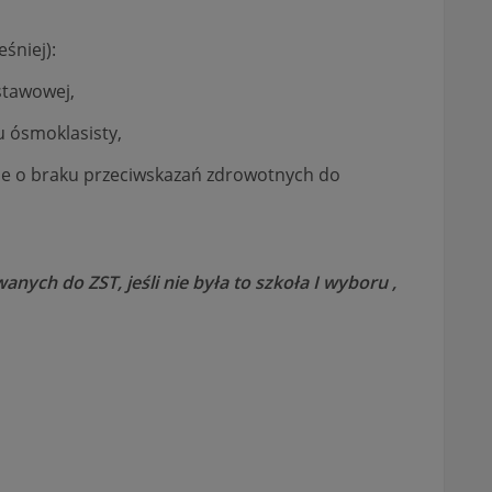
eśniej):
stawowej,
u ósmoklasisty,
nie o braku przeciwskazań zdrowotnych do
nych do ZST, jeśli nie była to szkoła I wyboru ,