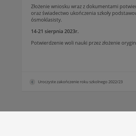
Złożenie wniosku wraz z dokumentami potwier
oraz świadectwo ukończenia szkoły podstawo
ósmoklasisty.
14-21 sierpnia 2023r.
Potwierdzenie woli nauki przez złożenie oryg
Uroczyste zakończenie roku szkolnego 2022/23