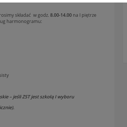
osimy składać w godz.
8.00-14.00
na I piętrze
dług harmonogramu:
isty
ie – jeśli ZST jest szkołą I wyboru
cznie).