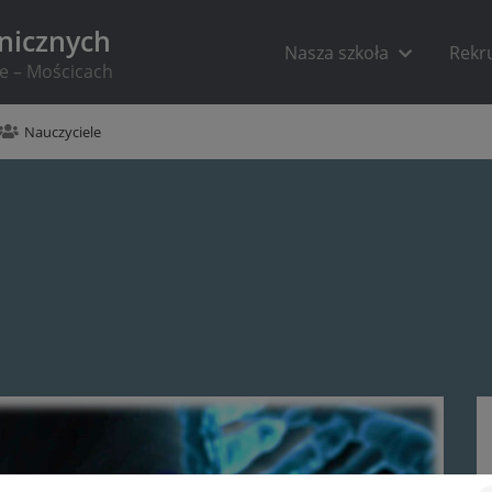
hnicznych
Nasza szkoła
Rekr
ie – Mościcach
Nauczyciele