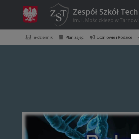
Zespół Szkół Tec
im. I. Mościckiego w Tarnow
e-dziennik
Plan zajęć
Uczniowie i Rodzice