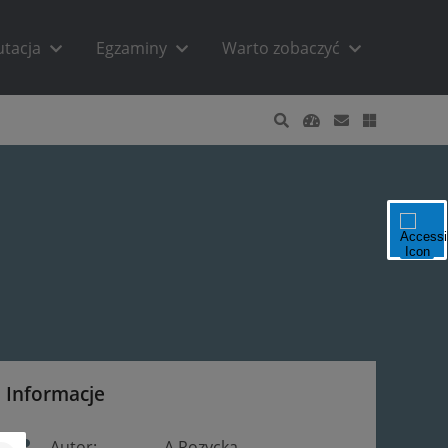
utacja
Egzaminy
Warto zobaczyć
Informacje
Autor:
A.Rozycka