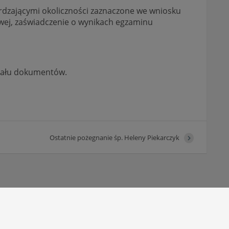
dzającymi okoliczności zaznaczone we wniosku
wej, zaświadczenie o wynikach egzaminu
inału dokumentów.
Ostatnie pożegnanie śp. Heleny Piekarczyk