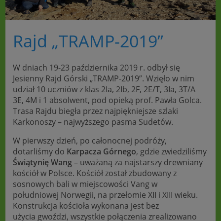
Rajd „TRAMP-2019”
W dniach 19-23 października 2019 r. odbył się
Jesienny Rajd Górski „TRAMP-2019”. Wzięło w nim
udział 10 uczniów z klas 2Ia, 2Ib, 2F, 2E/T, 3Ia, 3T/A
3E, 4M i 1 absolwent, pod opieką prof. Pawła Golca.
Trasa Rajdu biegła przez najpiękniejsze szlaki
Karkonoszy – najwyższego pasma Sudetów.
W pierwszy dzień, po całonocnej podróży,
dotarliśmy do
Karpacza Górnego
, gdzie zwiedziliśmy
Świątynię Wang
– uważaną za najstarszy drewniany
kościół w Polsce. Kościół został zbudowany z
sosnowych bali w miejscowości Vang w
południowej Norwegii, na przełomie XII i XIII wieku.
Konstrukcja kościoła wykonana jest bez
użycia gwoździ, wszystkie połączenia zrealizowano