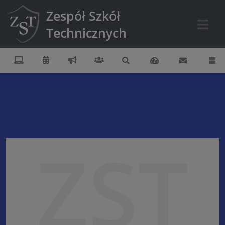
Zespół Szkół
Technicznych
ZST