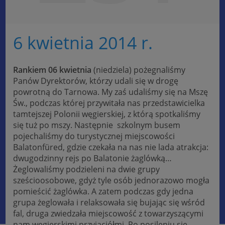
6 kwietnia 2014 r.
Rankiem 06 kwietnia
(niedziela) pożegnaliśmy
Panów Dyrektorów, którzy udali się w drogę
powrotną do Tarnowa. My zaś udaliśmy się na Mszę
Św., podczas której przywitała nas przedstawicielka
tamtejszej Polonii węgierskiej, z którą spotkaliśmy
się tuż po mszy. Następnie szkolnym busem
pojechaliśmy do turystycznej miejscowości
Balatonfüred, gdzie czekała na nas nie lada atrakcja:
dwugodzinny rejs po Balatonie żaglówką…
Żeglowaliśmy podzieleni na dwie grupy
sześcioosobowe, gdyż tyle osób jednorazowo mogła
pomieścić żaglówka. A zatem podczas gdy jedna
grupa żeglowała i relaksowała się bujając się wśród
fal, druga zwiedzała miejscowość z towarzyszącymi
nam węgierskimi przyjaciółmi. Po posileniu się