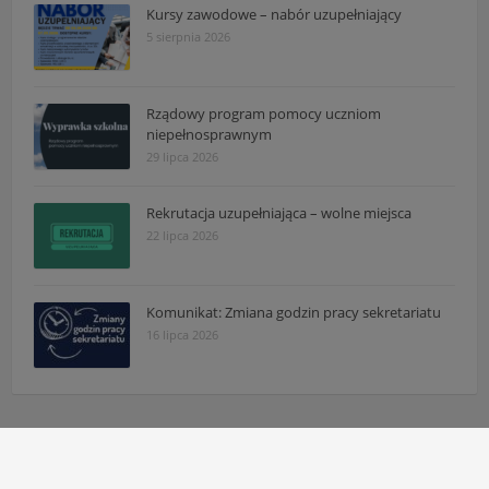
Kursy zawodowe – nabór uzupełniający
5 sierpnia 2026
Rządowy program pomocy uczniom
niepełnosprawnym
29 lipca 2026
Rekrutacja uzupełniająca – wolne miejsca
22 lipca 2026
Komunikat: Zmiana godzin pracy sekretariatu
16 lipca 2026