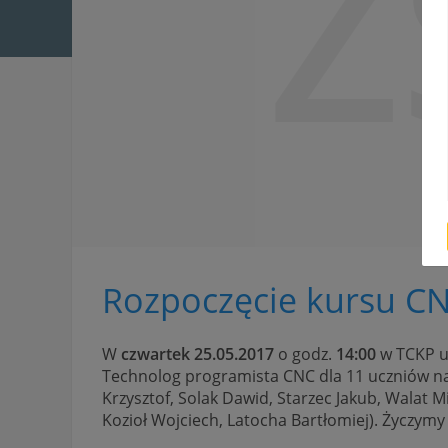
Z
Rozpoczęcie kursu CN
W
czwartek 25.05.2017
o godz.
14:00
w TCKP ul
Technolog programista CNC dla 11 uczniów nasz
Krzysztof, Solak Dawid, Starzec Jakub, Walat M
Kozioł Wojciech, Latocha Bartłomiej). Życzymy