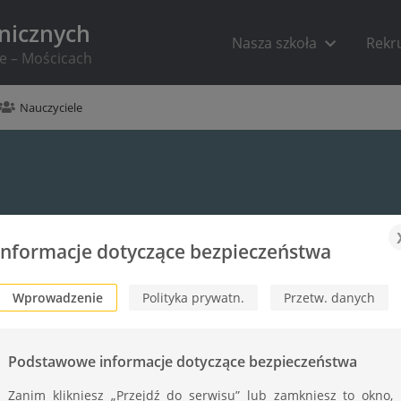
hnicznych
Nasza szkoła
Rekr
ie – Mościcach
Nauczyciele
Informacje dotyczące bezpieczeństwa
Wprowadzenie
Polityka prywatn.
Przetw. danych
Podstawowe informacje dotyczące bezpieczeństwa
Zanim klikniesz „Przejdź do serwisu” lub zamkniesz to okno,