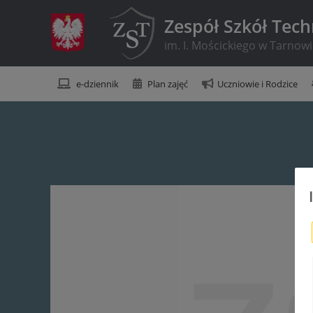
Zespół Szkół Tec
im. I. Mościckiego w Tarnow
e-dziennik
Plan zajęć
Uczniowie i Rodzice