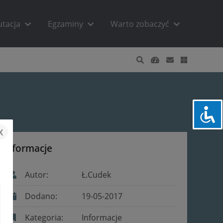
utacja
Egzaminy
Warto zobaczyć
x
Informacje
Autor:
Ł.Cudek
Dodano:
19-05-2017
Kategoria:
Informacje