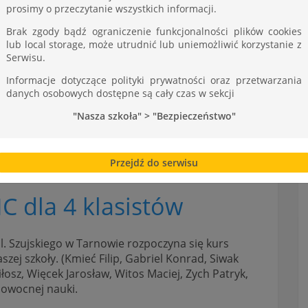
ST
prosimy o przeczytanie wszystkich informacji.
Brak zgody bądź ograniczenie funkcjonalności plików cookies
lub local storage, może utrudnić lub uniemożliwić korzystanie z
Serwisu.
Informacje dotyczące polityki prywatności oraz przetwarzania
danych osobowych dostępne są cały czas w sekcji
"Nasza szkoła" > "Bezpieczeństwo"
Przejdź do serwisu
C dla 4 klasistów
. Szujskiego w Tarnowie rozpoczyna się kurs
ej szkoły. (Kmieć Filip, Gabriel Konrad, Siwak
iłosz, Więcek Jarosław, Witos Maciej, Zych Patryk,
 owocnej nauki.