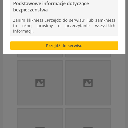
Podstawowe informacje dotyczące
bezpieczeństwa
Zanim klikniesz „Przejdź do serwisu” lub zamkniesz
to okno, prosimy o przeczytanie wszystkich
informacji.
Brak zgody bądź ograniczenie funkcjonalności plików
Przejdź do serwisu
cookies lub local storage, może utrudnić lub
uniemożliwić korzystanie z Serwisu.
Informacje dotyczące polityki prywatności oraz
przetwarzania danych osobowych dostępne są cały
czas w sekcji
"Nasza szkoła" > "Bezpieczeństwo"