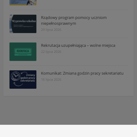
Rządowy program pomocy uczniom
niepełnosprawnym
29 lipca 2026
Rekrutacja uzupełniająca – wolne miejsca
22 lipca 2026
Komunikat: Zmiana godzin pracy sekretariatu
16 lipca 2026