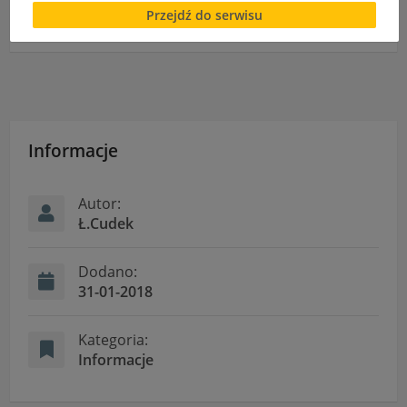
Przejdź do serwisu
cookies lub local storage, może utrudnić lub
Rozpoczynamy rozgrywki piłkarskie
uniemożliwić korzystanie z Serwisu.
Informacje dotyczące polityki prywatności oraz
przetwarzania danych osobowych dostępne są cały
czas w sekcji
"Nasza szkoła" > "Bezpieczeństwo"
Informacje
Autor:
Ł.Cudek
Dodano:
31-01-2018
Kategoria:
Informacje