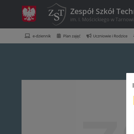
Zespół Szkół Tec
im. I. Mościckiego w Tarnow
e-dziennik
Plan zajęć
Uczniowie i Rodzice