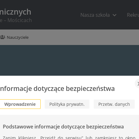
hnicznych
Nasza szkoła
Rekr
ie – Mościcach
Nauczyciele
Informacje dotyczące bezpieczeństwa
Wprowadzenie
Polityka prywatn.
Przetw. danych
Podstawowe informacje dotyczące bezpieczeństwa
Zanim klikniesz „Przejdź do serwisu” lub zamkniesz to okno,