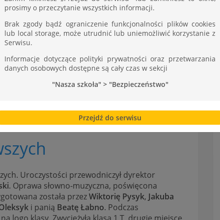
ST
prosimy o przeczytanie wszystkich informacji.
Brak zgody bądź ograniczenie funkcjonalności plików cookies
lub local storage, może utrudnić lub uniemożliwić korzystanie z
Serwisu.
Informacje dotyczące polityki prywatności oraz przetwarzania
danych osobowych dostępne są cały czas w sekcji
"Nasza szkoła" > "Bezpieczeństwo"
Przejdź do serwisu
wszych
szych. Uroczystości przewodniczył dyrektor
ski
. Oprawa słowno-muzyczna, poświęcona
ygotowana została przez
Wiktorię Pysyk
,
Jakuba
Oleksyk
i panią
Beatę Łabno
. Podczas
a logo klasy. Zwyciężyła klasa 1 T, drugie miejsce