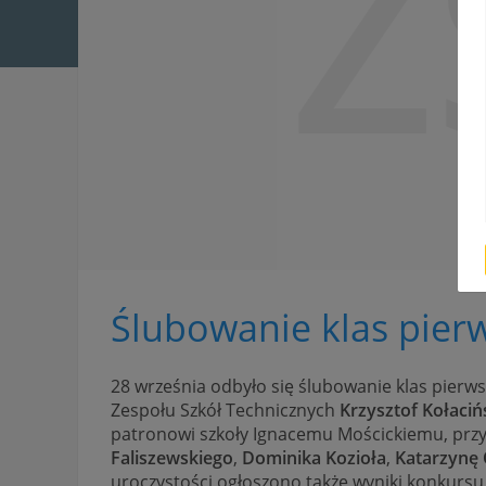
Z
Ślubowanie klas pier
28 września odbyło się ślubowanie klas pierw
Zespołu Szkół Technicznych
Krzysztof Kołaciń
patronowi szkoły Ignacemu Mościckiemu, prz
Faliszewskiego
,
Dominika Kozioła
,
Katarzynę 
uroczystości ogłoszono także wyniki konkursu n