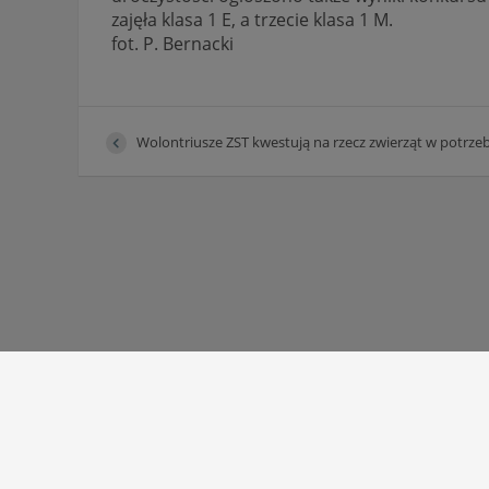
zajęła klasa 1 E, a trzecie klasa 1 M.
fot. P. Bernacki
Wolontriusze ZST kwestują na rzecz zwierząt w potrzeb