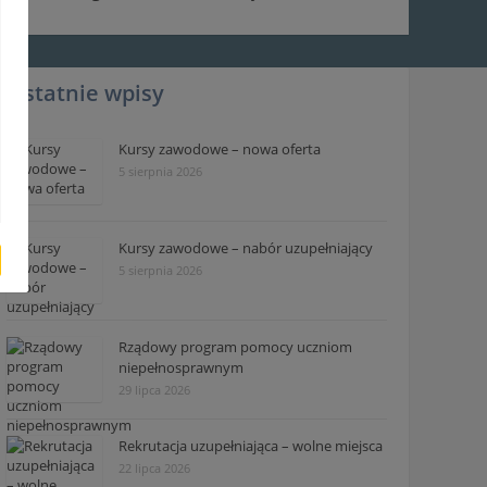
Ostatnie wpisy
Kursy zawodowe – nowa oferta
5 sierpnia 2026
Kursy zawodowe – nabór uzupełniający
5 sierpnia 2026
Rządowy program pomocy uczniom
niepełnosprawnym
29 lipca 2026
Rekrutacja uzupełniająca – wolne miejsca
22 lipca 2026