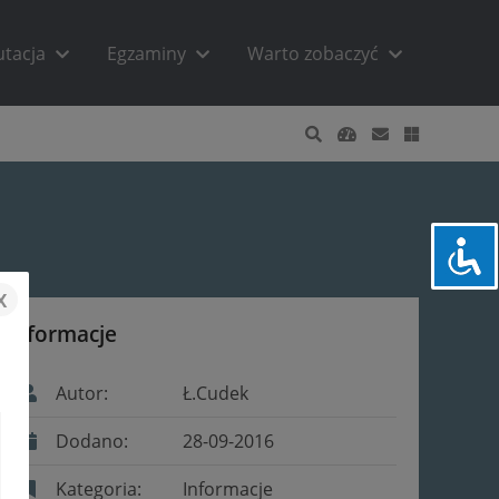
utacja
Egzaminy
Warto zobaczyć
x
Informacje
Autor:
Ł.Cudek
Dodano:
28-09-2016
Kategoria:
Informacje