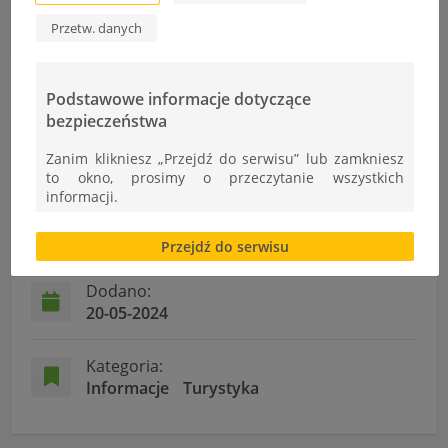
Przydział szkolnych szafek
Przetw. danych
Podstawowe informacje dotyczące
bezpieczeństwa
Informacje
Zanim klikniesz „Przejdź do serwisu” lub zamkniesz
to okno, prosimy o przeczytanie wszystkich
informacji.
Autor:
Brak zgody bądź ograniczenie funkcjonalności plików
Tomasz Pikusa
Przejdź do serwisu
cookies lub local storage, może utrudnić lub
uniemożliwić korzystanie z Serwisu.
Dodano:
Informacje dotyczące polityki prywatności oraz
20-05-2024
przetwarzania danych osobowych dostępne są cały
czas w sekcji
Kategoria:
"Nasza szkoła" > "Bezpieczeństwo"
Informacje
Turystyka