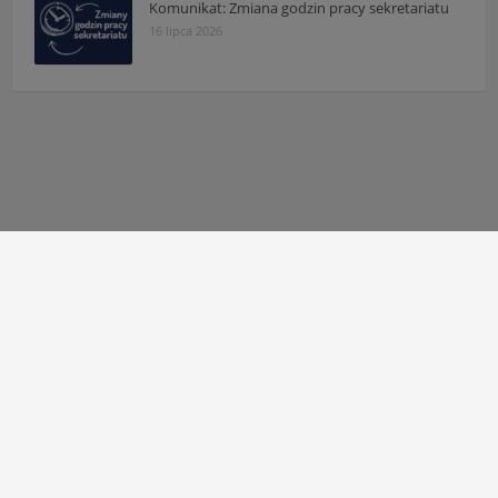
Komunikat: Zmiana godzin pracy sekretariatu
16 lipca 2026
Autor strony:
Patryk Mazgaj
Administratorzy:
Łukasz Cudek
,
Maksymilian Mazur
,
Karol
Kaleta
,
Hubert Kosiaty