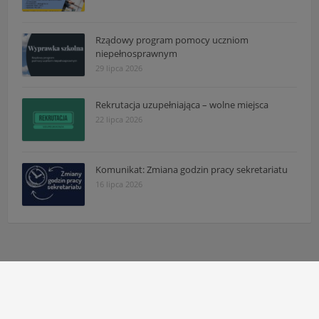
Rządowy program pomocy uczniom
niepełnosprawnym
29 lipca 2026
Rekrutacja uzupełniająca – wolne miejsca
22 lipca 2026
Komunikat: Zmiana godzin pracy sekretariatu
16 lipca 2026