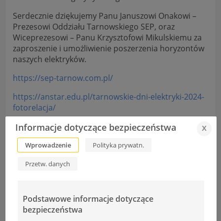
Serdecznie dziękujemy Panu Januszowi Onakowi –
Prezesowi Oddziału Tarnowskiego SEP, oraz
Wiceprezesowi – Panu Krzysztofowi Mikulskiemu za
zaproszenie i umożliwienie poszerzenia horyzontów
naszych elektryków.
https://sep-tarnow.com.pl/
https://anstar.edu.pl/tarnowskie-dni-elektryki-2024-
fotorelacja/
Informacje dotyczące bezpieczeństwa
x
Wprowadzenie
Polityka prywatn.
Przetw. danych
Podstawowe informacje dotyczące
bezpieczeństwa