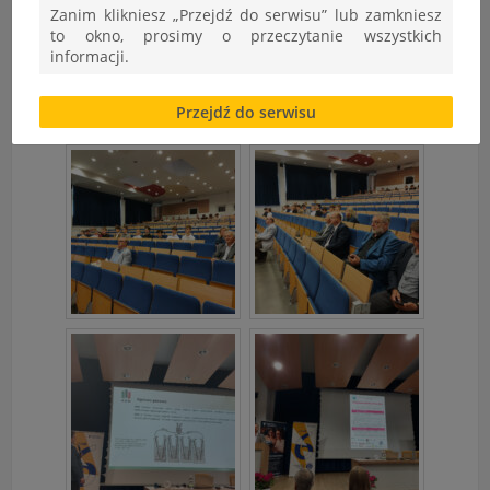
Zanim klikniesz „Przejdź do serwisu” lub zamkniesz
to okno, prosimy o przeczytanie wszystkich
informacji.
Brak zgody bądź ograniczenie funkcjonalności plików
Przejdź do serwisu
cookies lub local storage, może utrudnić lub
uniemożliwić korzystanie z Serwisu.
Informacje dotyczące polityki prywatności oraz
przetwarzania danych osobowych dostępne są cały
czas w sekcji
"Nasza szkoła" > "Bezpieczeństwo"