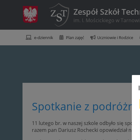
Zespół Szkół Tec
im. I. Mościckiego w Tarnow
e-dziennik
Plan zajęć
Uczniowie i Rodzice
Spotkanie z podróżnik
11 lutego br. w naszej szkole odbyło się spotk
razem pan Dariusz Rochecki opowiedział nam o 