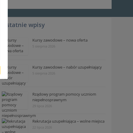
Ostatnie wpisy
Kursy zawodowe – nowa oferta
5 sierpnia 2026
Kursy zawodowe – nabór uzupełniający
5 sierpnia 2026
Rządowy program pomocy uczniom
niepełnosprawnym
29 lipca 2026
Rekrutacja uzupełniająca – wolne miejsca
22 lipca 2026