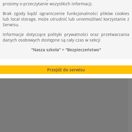
 krajobrazy Islandii, dowiedzieliśmy się jak
prosimy o przeczytanie wszystkich informacji.
 gejzery i w jaki sposób Islandczycy wykorzystują
Brak zgody bądź ograniczenie funkcjonalności plików cookies
tej relacji z podróży mieliśmy również możliwość
lub local storage, może utrudnić lub uniemożliwić korzystanie z
ych z wyprawy.
Serwisu.
Informacje dotyczące polityki prywatności oraz przetwarzania
danych osobowych dostępne są cały czas w sekcji
"Nasza szkoła" > "Bezpieczeństwo"
Bliskie spotkania z chemią w ZST- V edycja
Przejdź do serwisu