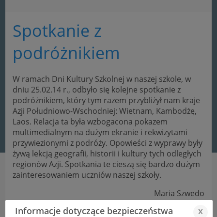
Spotkanie z
podróżnikiem
W ramach Dni Kultury Szkolnej w naszej szkole, w
dniu 25.02.14 r., odbyło się kolejne spotkanie z
podróżnikiem, który tym razem przybliżył nam kraje
Azji Południowo-Wschodniej: Wietnam, Kambodżę,
Laos. Relacja ta była wzbogacona pokazem
multimedialnym na dużym ekranie i rekwizytami
przywiezionymi z podróży. Opowieści z wyprawy były
żywą lekcją geografii, historii i kultury tych odległych
regionów Azji. Spotkania te cieszą się bardzo dużym
zainteresowaniem uczniów naszej szkoły.
Maria Szwedo
Informacje dotyczące bezpieczeństwa
x