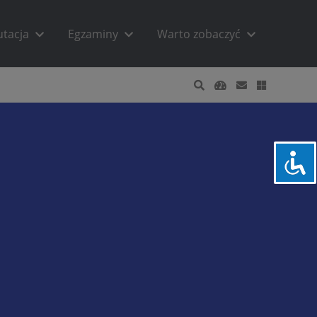
utacja
Egzaminy
Warto zobaczyć