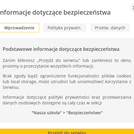
Informacje dotyczące bezpieczeństwa
Wprowadzenie
Polityka prywatn.
Przetw. danych
Podstawowe informacje dotyczące bezpieczeństwa
Zanim klikniesz „Przejdź do serwisu” lub zamkniesz to okno,
prosimy o przeczytanie wszystkich informacji.
Brak zgody bądź ograniczenie funkcjonalności plików cookies
niów ZST – PORTUGALIA
lub local storage, może utrudnić lub uniemożliwić korzystanie z
Serwisu.
Informacje dotyczące polityki prywatności oraz przetwarzania
danych osobowych dostępne są cały czas w sekcji
ie dni stażu. Dzisiaj elektronicy naprawiali sprzęt
"Nasza szkoła" > "Bezpieczeństwo"
, na podstawie schematu blokowego określali
nywali pomiarów parametrów w celu lokalizacji
menty lub podzespoły, uruchamiali i testowali
Przejdź do serwisu