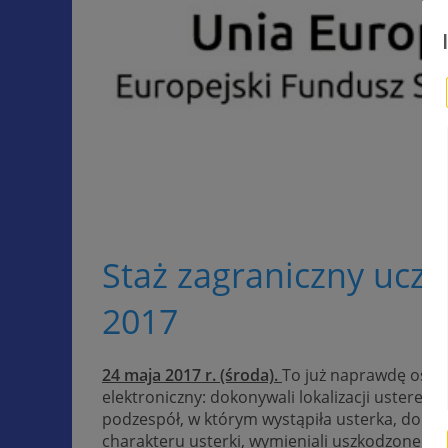
Staż zagraniczny ucz
2017
24 maja 2017 r. (środa).
To już naprawdę ostatn
elektroniczny: dokonywali lokalizacji usterek
podzespół, w którym wystąpiła usterka, doko
charakteru usterki, wymieniali uszkodzone ele