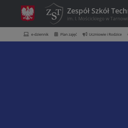
Zespół Szkół Tec
im. I. Mościckiego w Tarnow
e-dziennik
Plan zajęć
Uczniowie i Rodzice