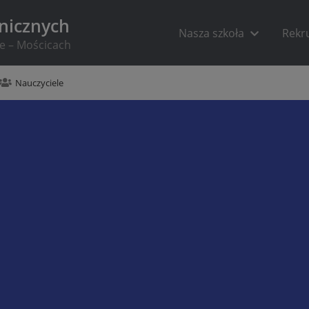
hnicznych
Nasza szkoła
Rekr
ie – Mościcach
Nauczyciele