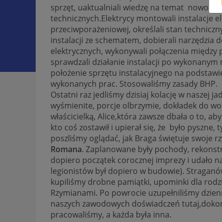
sprzęt, uaktualniali wiedzę na temat nowocze
technicznych.Elektrycy montowali instalacje 
przeciwporażeniowej, określali stan techniczn
instalacji ze schematem, dobierali narzędzia
elektrycznych,
wykonywali połączenia między 
sprawdzali działanie instalacji po wykonanym
położenie sprzętu instalacyjnego na podstaw
wykonanych prac. Stosowaliśmy zasady BHP.
Ostatni raz jedliśmy dzisiaj kolację w naszej j
wyśmienite, porcje olbrzymie, dokładek do woli
właścicielką, Alice,która zawsze dbała o to, ab
kto coś zostawił i upierał się, że było pyszne, ty
poszliśmy oglądać, jak Braga świętuje swoje
Romana
. Zaplanowane były pochody, rekonstru
dopiero początek corocznej imprezy i udało na
legionistów był dopiero w budowie). Straganó
kupiliśmy drobne pamiątki, upominki dla rodzin
Rzymianami. Po powrocie uzupełniliśmy dzienn
naszych zawodowych doświadczeń tutaj,dokona
pracowaliśmy, a każda była inna.