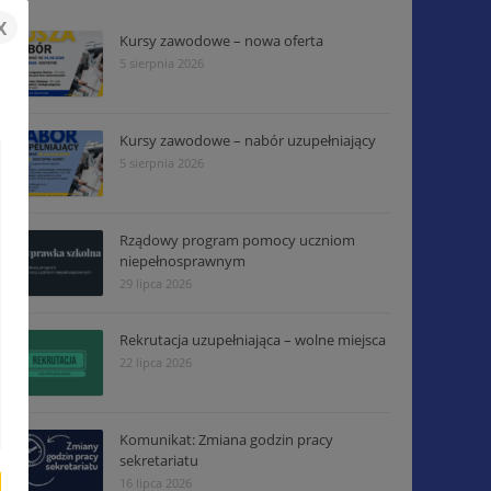
x
Kursy zawodowe – nowa oferta
5 sierpnia 2026
Kursy zawodowe – nabór uzupełniający
5 sierpnia 2026
Rządowy program pomocy uczniom
niepełnosprawnym
29 lipca 2026
Rekrutacja uzupełniająca – wolne miejsca
22 lipca 2026
Komunikat: Zmiana godzin pracy
sekretariatu
16 lipca 2026