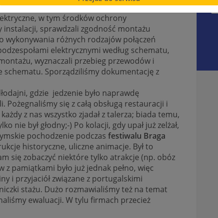
snych technologii i nowinek
elektryczne, w tym środków ochrony
y instalacji, sprawdzali zgodność montażu
 do wykonywania różnych rodzajów połączeń
podzespołami elektrycznymi według schematu,
 montażu, wyznaczali przebieg przewodów i
ie schematu. Sporządziliśmy dokumentację z
adłodajni, gdzie jedzenie było naprawdę
. Pożegnaliśmy się z całą obsługą restauracji i
y każdy z nas wszystko zjadał z talerza; biada temu,
lko nie był głodny;-) Po kolacji, gdy upał już zelżał,
 rzymskie pochodzenie podczas
festiwalu Braga
kcje historyczne, uliczne animacje. Był to
m się zobaczyć niektóre tylko atrakcje (np. obóz
w z pamiątkami było już jednak pełno, więc
y i przyjaciół związane z portugalskimi
iczki stażu. Dużo rozmawialiśmy też na temat
liśmy ewaluacji. W tylu firmach przecież