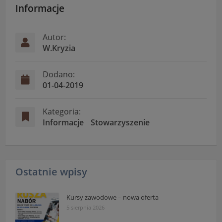
Informacje
przetwarzania danych osobowych dostępne są cały
czas w sekcji
"Nasza szkoła" > "Bezpieczeństwo"
Autor:
W.Kryzia
Dodano:
01-04-2019
Kategoria:
Informacje
Stowarzyszenie
Ostatnie wpisy
Kursy zawodowe – nowa oferta
5 sierpnia 2026